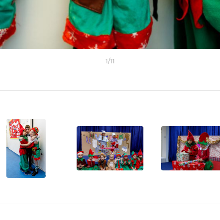
1
/
11