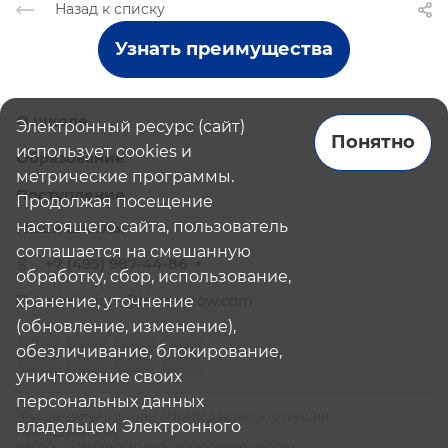
Назад к списку
Узнать преимущества
О школе
Электронный ресурс (сайт)
Понятно
использует cookies и
Образование
метрические программы.
Поступление
Продолжая посещение
настоящего сайта, пользователь
Наши школы
соглашается на смешанную
+7 (495) 987-44-86
обработку, сбор, использование,
хранение, уточнение
admissions@bismoscow.com
(обновление, изменение),
обезличивание, блокирование,
уничтожение своих
персональных данных
¹Руководитель школы / Преподаватель (Старший
владельцем Электронного
Преподаватель)
²НОЧУ «Британская международная школа»