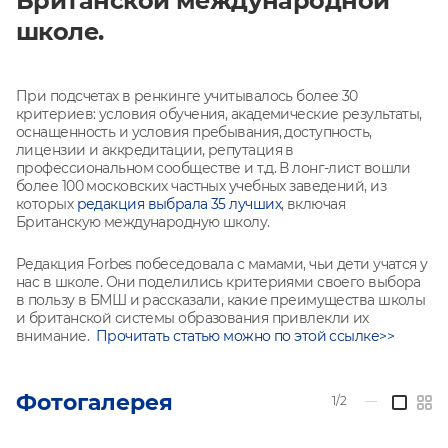
Британской международной
школе.
При подсчетах в ренкинге учитывалось более 30
критериев: условия обучения, академические результаты,
оснащенность и условия пребывания, доступность,
лицензии и аккредитации, репутация в
профессиональном сообществе и т.д. В лонг-лист вошли
более 100 московских частных учебных заведений, из
которых
редакция
выбрала
35 лучших
, включая
Британскую международную школу.
Редакция Forbes побеседовала с мамами, чьи дети учатся у
нас в школе. Они поделились критериями своего выбора
в пользу в БМШ и рассказали, какие преимущества школы
и британской системы образования привлекли их
внимание.
Прочитать статью можно по
этой ссылке>>
Фотогалерея
1/2
—