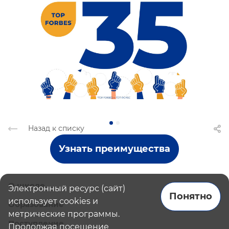
Назад к списку
Узнать преимущества
О школе
Электронный ресурс (сайт)
Понятно
использует cookies и
Образование
метрические программы.
Поступление
Продолжая посещение