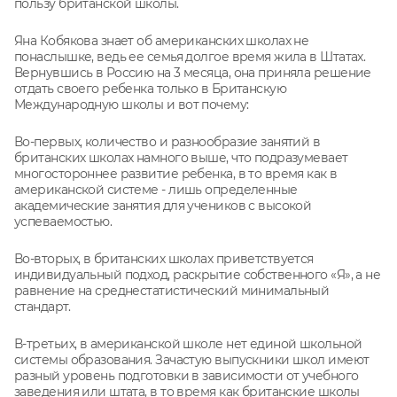
пользу британской школы.
Яна Кобякова знает об американских школах не
понаслышке, ведь ее семья долгое время жила в Штатах.
Вернувшись в Россию на 3 месяца, она приняла решение
отдать своего ребенка только в Британскую
Международную школы и вот почему:
Во-первых, количество и разнообразие занятий в
британских школах намного выше, что подразумевает
многостороннее развитие ребенка, в то время как в
американской системе - лишь определенные
академические занятия для учеников с высокой
успеваемостью.
Во-вторых, в британских школах приветствуется
индивидуальный подход, раскрытие собственного «Я», а не
равнение на среднестатистический минимальный
стандарт.
В-третьих, в американской школе нет единой школьной
системы образования. Зачастую выпускники школ имеют
разный уровень подготовки в зависимости от учебного
заведения или штата, в то время как британские школы