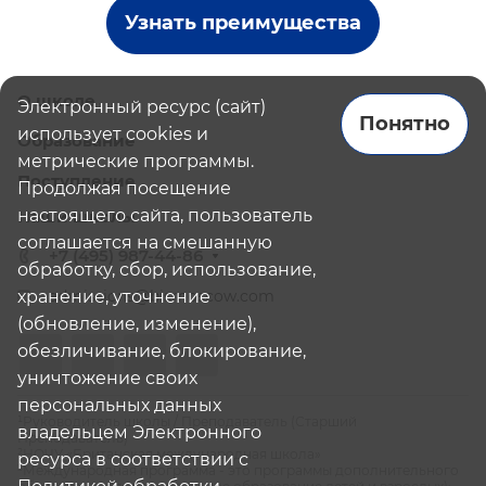
Узнать преимущества
О школе
Электронный ресурс (сайт)
Понятно
использует cookies и
Образование
метрические программы.
Поступление
Продолжая посещение
настоящего сайта, пользователь
Наши школы
соглашается на смешанную
+7 (495) 987-44-86
обработку, сбор, использование,
хранение, уточнение
admissions@bismoscow.com
(обновление, изменение),
обезличивание, блокирование,
уничтожение своих
персональных данных
¹Руководитель школы / Преподаватель (Старший
владельцем Электронного
Преподаватель)
²НОЧУ «Британская международная школа»
ресурса в соответствии с
³Международная программа - это программы дополнительного