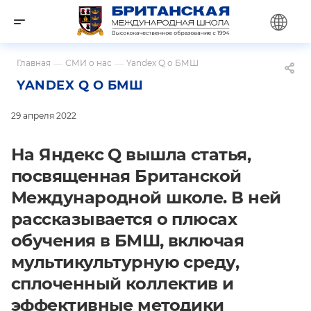
Главная
—
СМИ о нас
—
Yandex Q о БМШ
YANDEX Q О БМШ
29 апреля 2022
На Яндекс Q вышла статья,
посвященная Британской
Международной школе. В ней
рассказывается о плюсах
обучения в БМШ, включая
мультикультурную среду,
сплоченный коллектив и
эффективные методики