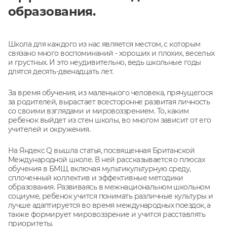
образования.
Школа для каждого из нас является местом, с которым
связано много воспоминаний - хороших и плохих, веселых
и грустных. И это неудивительно, ведь школьные годы
длятся десять-двенадцать лет.
За время обучения, из маленького человека, прячущегося
за родителей, вырастает всесторонне развитая личность
со своими взглядами и мировоззрением. То, каким
ребенок выйдет из стен школы, во многом зависит от его
учителей и окружения.
На Яндекс Q вышла статья, посвященная Британской
Международной школе. В ней рассказывается о плюсах
обучения в БМШ, включая мультикультурную среду,
сплоченный коллектив и эффективные методики
образования. Развиваясь в межнациональном школьном
социуме, ребенок учится понимать различные культуры и
лучше адаптируется во время международных поездок, а
также формирует мировоззрение и учится расставлять
приоритеты.