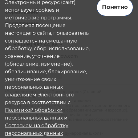
О школе
Электронный ресурс (сайт)
Понятно
использует cookies и
Образование
метрические программы.
Поступление
Продолжая посещение
настоящего сайта, пользователь
Наши школы
соглашается на смешанную
+7 (495) 987-44-86
обработку, сбор, использование,
хранение, уточнение
admissions@bismoscow.com
(обновление, изменение),
обезличивание, блокирование,
уничтожение своих
персональных данных
¹Руководитель школы / Преподаватель (Старший
владельцем Электронного
Преподаватель)
²НОЧУ «Британская международная школа»
ресурса в соответствии с
³Международная программа - это программы дополнительного
Политикой обработки
образования (дополнительное образование детей и взрослых):
Национальная программа обучения Англии
персональных данных
и
⁴Российская программа - это основные общеобразовательные
программы
Согласием на обработку
персональных данных
© 2026 НОЧУ «Британская международная школа»