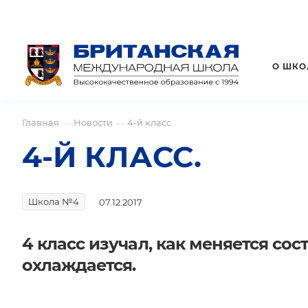
О ШКО
Главная
Новости
4-й класс.
—
—
4-Й КЛАСС.
Школа №4
07.12.2017
4 класс изучал, как меняется сос
охлаждается.