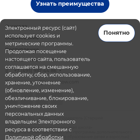
Узнать преимущества
О школе
Электронный ресурс (сайт)
Понятно
использует cookies и
Образование
метрические программы.
Поступление
Продолжая посещение
настоящего сайта, пользователь
Наши школы
соглашается на смешанную
+7 (495) 987-44-86
обработку, сбор, использование,
admissions@bismoscow.com
хранение, уточнение
(обновление, изменение),
обезличивание, блокирование,
уничтожение своих
персональных данных
¹Руководитель школы / Преподаватель (Старший
владельцем Электронного
Преподаватель)
²НОЧУ «Британская международная школа»
ресурса в соответствии с
³Международная программа - это программы дополнительного
Политикой обработки
образования (дополнительное образование детей и взрослых):