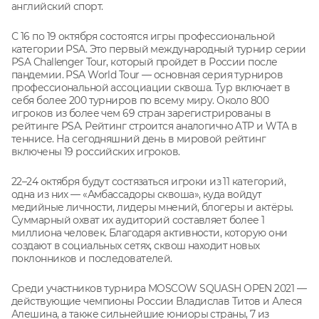
английский спорт.
С 16 по 19 октября состоятся игры профессиональной
категории PSA. Это первый международный турнир серии
PSA Challenger Tour, который пройдет в России после
пандемии. PSA World Tour — основная серия турниров
профессиональной ассоциации сквоша. Тур включает в
себя более 200 турниров по всему миру. Около 800
игроков из более чем 69 стран зарегистрированы в
рейтинге PSA. Рейтинг строится аналогично ATP и WTA в
теннисе. На сегодняшний день в мировой рейтинг
включены 19 российских игроков.
22–24 октября будут состязаться игроки из 11 категорий,
одна из них — «Амбассадоры сквоша», куда войдут
медийные личности, лидеры мнений, блогеры и актёры.
Суммарный охват их аудиторий составляет более 1
миллиона человек. Благодаря активности, которую они
создают в социальных сетях, сквош находит новых
поклонников и последователей.
Среди участников турнира MOSCOW SQUASH OPEN 2021 —
действующие чемпионы России Владислав Титов и Алеся
Алешина, а также сильнейшие юниоры страны, 7 из