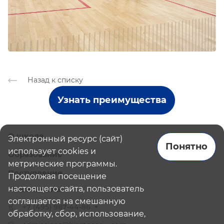
Назад к списку
Узнать преимущества
О школе
Электронный ресурс (сайт)
Понятно
использует cookies и
Образование
метрические программы.
Поступление
Продолжая посещение
настоящего сайта, пользователь
Наши школы
соглашается на смешанную
+7 (495) 987-44-86
обработку, сбор, использование,