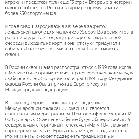
игроки и представители еще 13 стран. Впервые в истории
сквош-сообщества России в турнире примут участие
более 250 спортсменов.
Игра в сквош зародилась в XIX веке в закрытой
лондонской школе для мальчиков Хэрроу. Во время игры в
ракетки студентам подолгу приходилось ждать своей
очереди выходить на корт, и они от скуки придумали
набивать более мягкие мячи о стены. Так и появился
сквош.
В России сквош начал распространяться с 1989 года, когда
в Москве было организовано первое соревнование между
любителями этой спортивной игры. В 1991 году Федерация
сквоша России была принята в Европейскую и
Международную федерации.
В этом году турнир проходит при поддержке
Международной федерации сквоша и является
официальным мероприятием. Призовой фонд составит 12
000 долларов. Освещать событие будет общероссийский
федеральный спортивный телеканал «Матч ТВ». Главным
партнером выступает Британская международная школа —
кто, как не мы, сможет поддержать традиционный