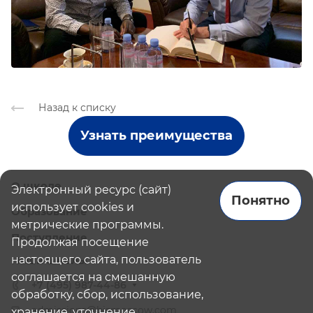
Назад к списку
Узнать преимущества
О школе
Электронный ресурс (сайт)
Понятно
использует cookies и
Образование
метрические программы.
Поступление
Продолжая посещение
настоящего сайта, пользователь
Наши школы
соглашается на смешанную
+7 (495) 987-44-86
обработку, сбор, использование,
admissions@bismoscow.com
хранение, уточнение