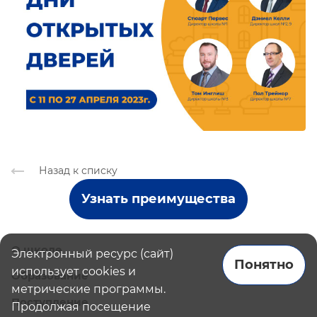
Назад к списку
Узнать преимущества
О школе
Электронный ресурс (сайт)
Понятно
использует cookies и
Образование
метрические программы.
Поступление
Продолжая посещение