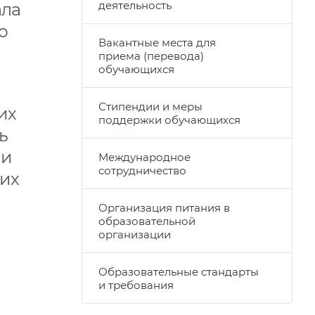
деятельность
ала
ю
Вакантные места для
приема (перевода)
обучающихся
Стипендии и меры
их
поддержки обучающихся
ь
ми
Международное
сотрудничество
ких
Организация питания в
образовательной
организации
Образовательные стандарты
и требования