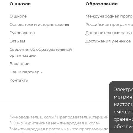
О школе
Образование
О школе
Международная прог
Основатель и история школы
Российская программа
Руководство
Дополнительные занят
Отзывы
Достижения учеников
Сведения об образовательной
организации
Вакансии
Наши партнеры
Контакты
Электро
метрич
настоящ
смешанн
¹Руководитель школы / Преподаватель (Старший Преподава
хранени
²НОЧУ «Британская международная школа»
обезли
³Международная программа - это программы дополнительно