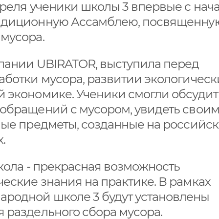
преля ученики школы 3 впервые с нач
радиционную Ассамблею, посвященну
мусора.
мпании UBIRATOR, выступила перед
аботки мусора, развитии экологическ
й экономике. Ученики смогли обсудит
 обращений с мусором, увидеть свои
ные предметы, созданные на российс
х.
школа - прекрасная возможность
еские знания на практике. В рамках
родной школе 3 будут установлены
 раздельного сбора мусора.