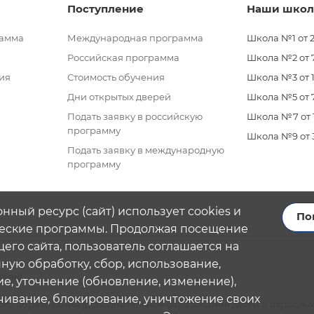
Поступление
Наши шко
рамма
Международная программа
Школа №1 от 2
Российская программа
Школа №2 от 7 
ия
Стоимость обучения
Школа №3 от 11
Дни открытых дверей
Школа №5 от 7
Подать заявку в российскую
Школа №7 от 11
программу
Школа №9 от 3 
Подать заявку в международную
программу
нный ресурс (сайт) использует cookies и
По
еские программы. Продолжая посещение
его сайта, пользователь соглашается на
ую обработку, сбор, использование,
тель)
е, уточнение (обновление, изменение),
чивание, блокирование, уничтожение своих
го образования (дополнительное образование детей и взрослых