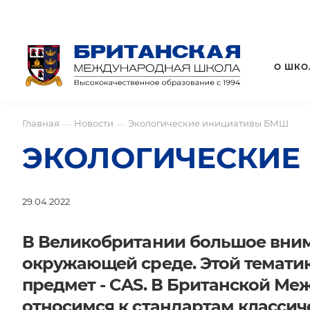
О ШКО
Главная
Новости
Экологические инициативы БМШ
—
—
ЭКОЛОГИЧЕСКИЕ
29.04.2022
В Великобритании большое внима
окружающей среде. Этой темати
предмет - CAS. В Британской М
относимся к стандартам классич