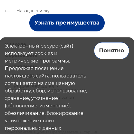
Назад к списку
Узнать преимущества
О школе
Электронный ресурс (сайт)
Понятно
использует cookies и
Образование
метрические программы.
Поступление
Продолжая посещение
настоящего сайта, пользователь
Наши школы
соглашается на смешанную
+7 (495) 987-44-86
обработку, сбор, использование,
admissions@bismoscow.com
хранение, уточнение
(обновление, изменение),
обезличивание, блокирование,
уничтожение своих
персональных данных
¹Руководитель школы / Преподаватель (Старший