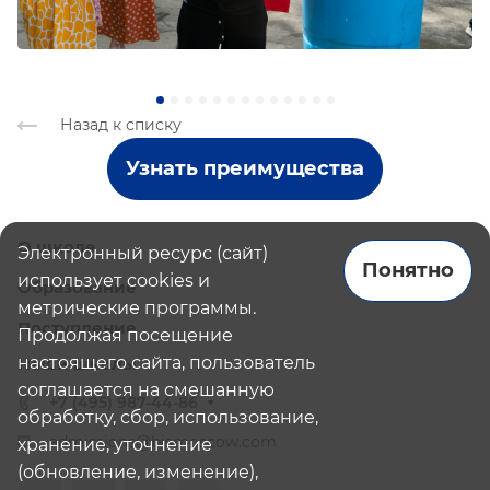
Назад к списку
Узнать преимущества
О школе
Электронный ресурс (сайт)
Понятно
использует cookies и
Образование
метрические программы.
Поступление
Продолжая посещение
настоящего сайта, пользователь
Наши школы
соглашается на смешанную
+7 (495) 987-44-86
обработку, сбор, использование,
admissions@bismoscow.com
хранение, уточнение
(обновление, изменение),