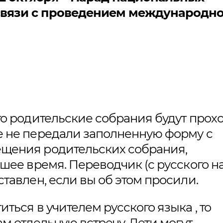
связи с проведением международно
то родительские собрания будут прох
е не передали заполненную форму с
ещения родительских собрания,
шее время. Переводчик (с русского н
тавлен, если вы об этом просили.
ться в учителем русского языка , то
ам отдельную встречу. Дети могут