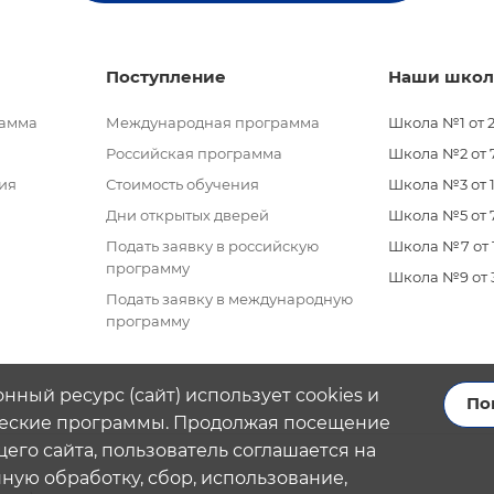
Поступление
Наши шко
рамма
Международная программа
Школа №1 от 2
Российская программа
Школа №2 от 7 
ия
Стоимость обучения
Школа №3 от 11
Дни открытых дверей
Школа №5 от 7
Подать заявку в российскую
Школа №7 от 11
программу
Школа №9 от 3 
Подать заявку в международную
программу
нный ресурс (сайт) использует cookies и
По
еские программы. Продолжая посещение
его сайта, пользователь соглашается на
ую обработку, сбор, использование,