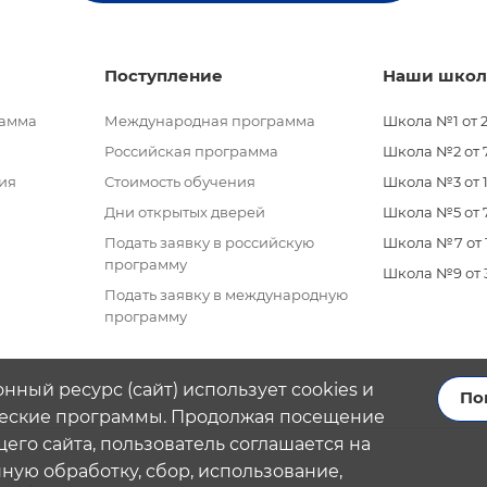
Поступление
Наши шко
рамма
Международная программа
Школа №1 от 2
Российская программа
Школа №2 от 7 
ия
Стоимость обучения
Школа №3 от 11
Дни открытых дверей
Школа №5 от 7
Подать заявку в российскую
Школа №7 от 11
программу
Школа №9 от 3 
Подать заявку в международную
программу
нный ресурс (сайт) использует cookies и
По
еские программы. Продолжая посещение
его сайта, пользователь соглашается на
ую обработку, сбор, использование,