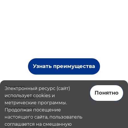
Узнать преимущества
О школе
Электронный ресурс (сайт)
Понятно
использует cookies и
Образование
метрические программы.
Поступление
Продолжая посещение
настоящего сайта, пользователь
Наши школы
соглашается на смешанную
+7 (495) 987-44-86