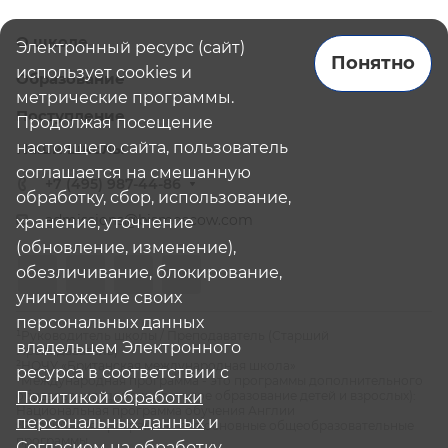
О школе
Электронный ресурс (сайт)
Понятно
использует cookies и
Образование
метрические программы.
Поступление
Продолжая посещение
настоящего сайта, пользователь
Наши школы
соглашается на смешанную
+7 (495) 987-44-86
обработку, сбор, использование,
admissions@bismoscow.com
хранение, уточнение
(обновление, изменение),
обезличивание, блокирование,
уничтожение своих
персональных данных
¹Руководитель школы / Преподаватель (Старший
владельцем Электронного
Преподаватель)
²НОЧУ «Британская международная школа»
ресурса в соответствии с
³Международная программа - это программы дополнительного
образования (дополнительное образование детей и взрослых):
Политикой обработки
Национальная программа обучения Англии
персональных данных
и
⁴Российская программа - это основные общеобразовательные
программы
Согласием на обработку