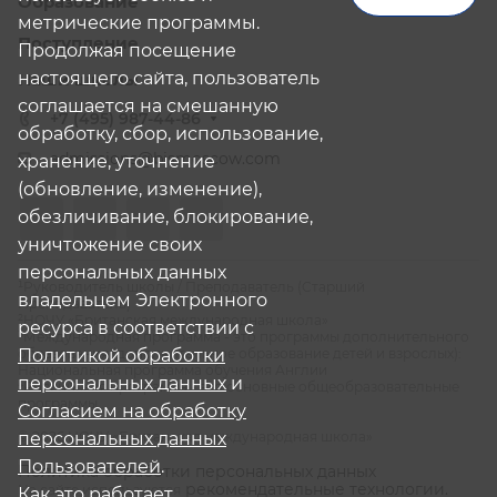
Образование
метрические программы.
Поступление
Продолжая посещение
настоящего сайта, пользователь
Наши школы
соглашается на смешанную
+7 (495) 987-44-86
обработку, сбор, использование,
admissions@bismoscow.com
хранение, уточнение
(обновление, изменение),
обезличивание, блокирование,
уничтожение своих
персональных данных
¹Руководитель школы / Преподаватель (Старший
владельцем Электронного
Преподаватель)
²НОЧУ «Британская международная школа»
ресурса в соответствии с
³Международная программа - это программы дополнительного
образования (дополнительное образование детей и взрослых):
Политикой обработки
Национальная программа обучения Англии
персональных данных
и
⁴Российская программа - это основные общеобразовательные
программы
Согласием на обработку
© 2026 НОЧУ «Британская международная школа»
персональных данных
Пользователей
.
Политика обработки персональных данных
рекомендательные технологии.
На сайте используются
Как это работает