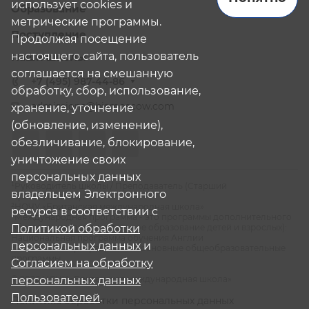
использует cookies и
Образование
метрические программы.
Поступление
Продолжая посещение
настоящего сайта, пользователь
Наши школы
соглашается на смешанную
+7 (495) 987-44-86
обработку, сбор, использование,
admissions@bismoscow.com
хранение, уточнение
(обновление, изменение),
обезличивание, блокирование,
уничтожение своих
персональных данных
¹Руководитель школы / Преподаватель (Старший
владельцем Электронного
Преподаватель)
²НОЧУ «Британская международная школа»
ресурса в соответствии с
³Международная программа - это программы дополнительного
образования (дополнительное образование детей и взрослых):
Политикой обработки
Национальная программа обучения Англии
персональных данных
и
⁴Российская программа - это основные общеобразовательные
программы
Согласием на обработку
© 2026 НОЧУ «Британская международная школа»
персональных данных
Пользователей
.
Политика обработки персональных данных