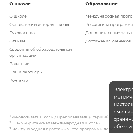
О школе
Образование
О школе
Международная прог
Основатель и история школы
Российская программа
Руководство
Дополнительные занят
Отзывы
Достижения учеников
Сведения об образовательной
организации
Вакансии
Наши партнеры
Контакты
Электро
метрич
настоящ
смешанн
¹Руководитель школы / Преподаватель (Старший Преподава
хранени
²НОЧУ «Британская международная школа»
обезли
³Международная программа - это программы дополнительно