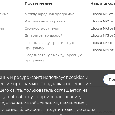
Поступление
Наши шко
рамма
Международная программа
Школа №1 от 2
Российская программа
Школа №2 от 7 
ия
Стоимость обучения
Школа №3 от 11
Дни открытых дверей
Школа №5 от 7
Подать заявку в российскую
Школа №7 от 11
программу
Школа №9 от 3 
Подать заявку в международную
программу
нный ресурс (сайт) использует cookies и
По
еские программы. Продолжая посещение
его сайта, пользователь соглашается на
ую обработку, сбор, использование,
тель)
е, уточнение (обновление, изменение),
чивание, блокирование, уничтожение своих
го образования (дополнительное образование детей и взрослых