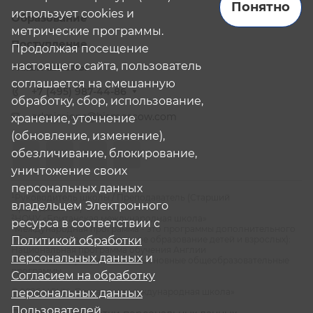
Понятно
использует cookies и
Образование
метрические программы.
Поступление
Продолжая посещение
настоящего сайта, пользователь
Наши школы
соглашается на смешанную
+7 (495) 987-44-86
обработку, сбор, использование,
admissions@bismoscow.com
хранение, уточнение
(обновление, изменение),
обезличивание, блокирование,
уничтожение своих
персональных данных
¹Руководитель школы / Преподаватель (Старший
владельцем Электронного
Преподаватель)
²НОЧУ «Британская международная школа»
ресурса в соответствии с
³Международная программа - это программы дополнительного
образования (дополнительное образование детей и взрослых):
Политикой обработки
Национальная программа обучения Англии
персональных данных
и
⁴Российская программа - это основные общеобразовательные
программы
Согласием на обработку
© 2026 НОЧУ «Британская международная школа»
персональных данных
Пользователей
.