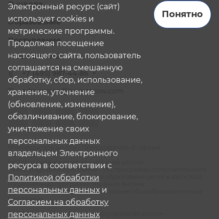
О школе
Электронный ресурс (сайт)
Понятно
использует cookies и
Образование
метрические программы.
Поступление
Продолжая посещение
настоящего сайта, пользователь
Наши школы
соглашается на смешанную
+7 (495) 987-44-86
обработку, сбор, использование,
admissions@bismoscow.com
хранение, уточнение
(обновление, изменение),
обезличивание, блокирование,
уничтожение своих
персональных данных
¹Руководитель школы / Преподаватель (Старший
владельцем Электронного
Преподаватель)
²НОЧУ «Британская международная школа»
ресурса в соответствии с
³Международная программа - это программы дополнительного
образования (дополнительное образование детей и взрослых):
Политикой обработки
Национальная программа обучения Англии
персональных данных
и
⁴Российская программа - это основные общеобразовательные
программы
Согласием на обработку
© 2026 НОЧУ «Британская международная школа»
персональных данных