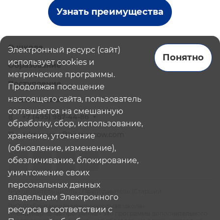
Узнать преимущества
О школе
Электронный ресурс (сайт)
Понятно
использует cookies и
Образование
метрические программы.
Поступление
Продолжая посещение
настоящего сайта, пользователь
Наши школы
соглашается на смешанную
+7 (495) 987-44-86
обработку, сбор, использование,
admissions@bismoscow.com
хранение, уточнение
(обновление, изменение),
обезличивание, блокирование,
уничтожение своих
персональных данных
¹Руководитель школы / Преподаватель (Старший
владельцем Электронного
Преподаватель)
²НОЧУ «Британская международная школа»
ресурса в соответствии с
³Международная программа - это программы дополнительного