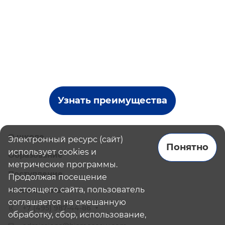
Узнать преимущества
О школе
Электронный ресурс (сайт)
Понятно
использует cookies и
Образование
метрические программы.
Поступление
Продолжая посещение
настоящего сайта, пользователь
Наши школы
соглашается на смешанную
+7 (495) 987-44-86
обработку, сбор, использование,