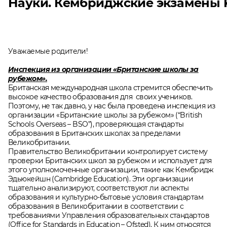
Науки. Кембриджские экзамены 
Уважаемые родители!
Инспекция
из организации «Британские школы за
рубежом».
Британская международная школа стремится обеспечить
высокое качество образования для своих учеников.
Поэтому, не так давно, у нас была проведена инспекция из
организации «Британские школы за рубежом» (“British
Schools Overseas – BSO”), проверяющая стандарты
образования в Британских школах за пределами
Великобритании.
Правительство Великобритании контролирует систему
проверки Британских школ за рубежом и использует для
этого уполномоченные организации, такие как Кембридж
Эдьюкейшн (Cambridge Education). Эти организации
тщательно анализируют, соответствуют ли аспекты
образования и культурно-бытовые уcловия стандартам
образования в Великобритании в соответствии с
требованиями Управления образовательных стандартов
(Office for Standards in Education – Ofsted). К ним относятся