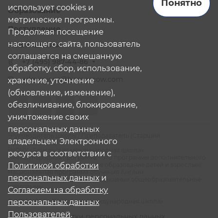
Понятно
использует cookies и
Образование
метрические программы.
Поступление
Продолжая посещение
настоящего сайта, пользователь
Наши школы
соглашается на смешанную
+7 (495) 987-44-86
обработку, сбор, использование,
admissions@bismoscow.com
хранение, уточнение
(обновление, изменение),
обезличивание, блокирование,
уничтожение своих
персональных данных
¹Руководитель школы / Преподаватель (Старший
владельцем Электронного
Преподаватель)
²НОЧУ «Британская международная школа»
ресурса в соответствии с
³Международная программа - это программы дополнительного
образования (дополнительное образование детей и взрослых):
Политикой обработки
Национальная программа обучения Англии
персональных данных
и
⁴Российская программа - это основные общеобразовательные
программы
Согласием на обработку
© 2026 НОЧУ «Британская международная школа»
персональных данных
Пользователей
.
Политика обработки персональных данных