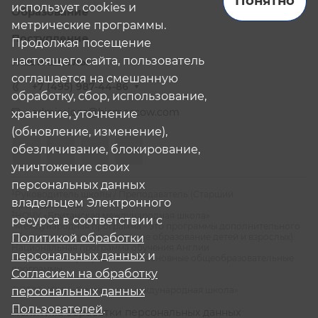
Понятно
использует cookies и
Образование
метрические программы.
Поступление
Продолжая посещение
настоящего сайта, пользователь
Наши школы
соглашается на смешанную
+7 (495) 987-44-86
обработку, сбор, использование,
admissions@bismoscow.com
хранение, уточнение
(обновление, изменение),
обезличивание, блокирование,
уничтожение своих
персональных данных
¹Руководитель школы / Преподаватель (Старший
владельцем Электронного
Преподаватель)
²НОЧУ «Британская международная школа»
ресурса в соответствии с
³Международная программа - это программы дополнительного
образования (дополнительное образование детей и взрослых):
Политикой обработки
Национальная программа обучения Англии
персональных данных
и
⁴Российская программа - это основные общеобразовательные
программы
Согласием на обработку
© 2026 НОЧУ «Британская международная школа»
персональных данных
Пользователей
.
Политика обработки персональных данных