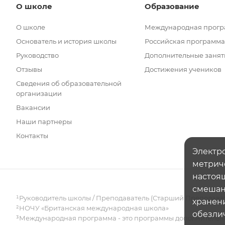
О школе
Образование
О школе
Международная прог
Основатель и история школы
Российская программа
Руководство
Дополнительные занят
Отзывы
Достижения учеников
Сведения об образовательной
организации
Вакансии
Наши партнеры
Контакты
Электро
метрич
настоящ
смешанн
¹Руководитель школы / Преподаватель (Старший Преподава
хранени
²НОЧУ «Британская международная школа»
обезли
³Международная программа - это программы дополнительно