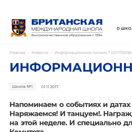
О ШКО
Главная
Новости
Информационное письмо 7 (2017/2018) о
—
—
ИНФОРМАЦИОННОЕ П
Школа №1
01.11.2017
Напоминаем о событиях и датах 
Наряжаемся! И танцуем!. Награж
на этой неделе. И специально д
Комитета.