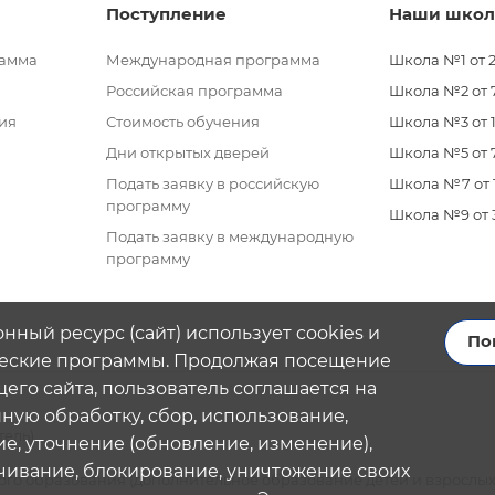
Поступление
Наши шко
рамма
Международная программа
Школа №1 от 2
Российская программа
Школа №2 от 7 
ия
Стоимость обучения
Школа №3 от 11
Дни открытых дверей
Школа №5 от 7
Подать заявку в российскую
Школа №7 от 11
программу
Школа №9 от 3 
Подать заявку в международную
программу
нный ресурс (сайт) использует cookies и
По
еские программы. Продолжая посещение
его сайта, пользователь соглашается на
ую обработку, сбор, использование,
тель)
е, уточнение (обновление, изменение),
чивание, блокирование, уничтожение своих
го образования (дополнительное образование детей и взрослых