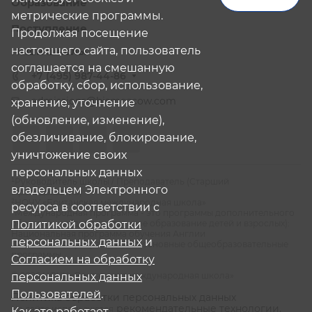
Образование
метрические программы.
Поступление
Продолжая посещение
настоящего сайта, пользователь
Наши школы
соглашается на смешанную
+7 (495) 987-44-86
обработку, сбор, использование,
admissions@bismoscow.com
хранение, уточнение
(обновление, изменение),
обезличивание, блокирование,
уничтожение своих
персональных данных
¹Руководитель школы / Преподаватель (Старший
владельцем Электронного
Преподаватель)
²НОЧУ «Британская международная школа»
ресурса в соответствии с
³Международная программа - это программы дополнительного
образования (дополнительное образование детей и взрослых):
Политикой обработки
Национальная программа обучения Англии
персональных данных
и
⁴Российская программа - это основные общеобразовательные
программы
Согласием на обработку
© 2026 НОЧУ «Британская международная школа»
персональных данных
Пользователей
.
Политика обработки персональных данных
рекомендательные технологии.
На сайте используются
Как это работает