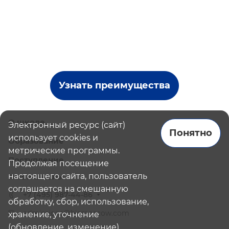
Узнать преимущества
О школе
Электронный ресурс (сайт)
Понятно
использует cookies и
Образование
метрические программы.
Поступление
Продолжая посещение
настоящего сайта, пользователь
Наши школы
соглашается на смешанную
+7 (495) 987-44-86
обработку, сбор, использование,
admissions@bismoscow.com
хранение, уточнение
(обновление, изменение),