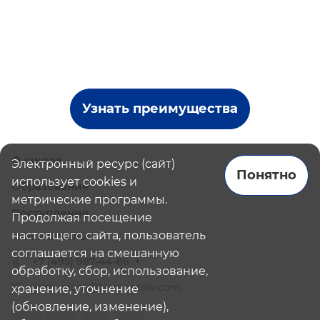
Узнать преимущества
О школе
Электронный ресурс (сайт)
Понятно
использует cookies и
Образование
метрические программы.
Поступление
Продолжая посещение
настоящего сайта, пользователь
Наши школы
соглашается на смешанную
+7 (495) 987-44-86
обработку, сбор, использование,
admissions@bismoscow.com
хранение, уточнение
(обновление, изменение),