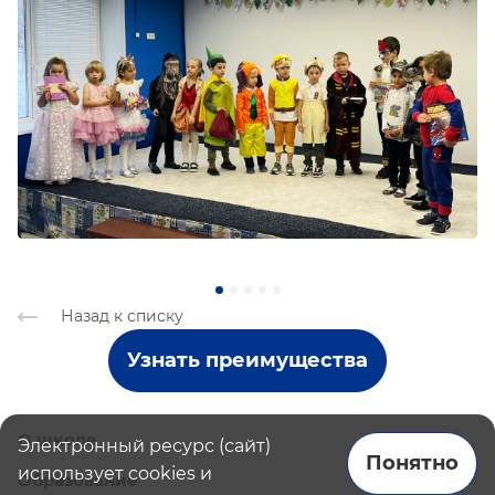
Назад к списку
Узнать преимущества
О школе
Электронный ресурс (сайт)
Понятно
использует cookies и
Образование