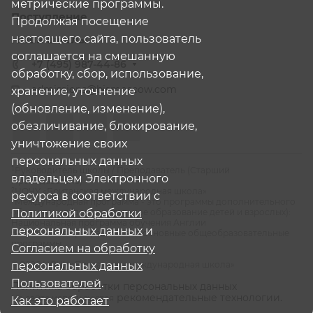
метрические программы.
Поступление
Продолжая посещение
настоящего сайта, пользователь
Наши школы
соглашается на смешанную
+7 (495) 987-44-86
обработку, сбор, использование,
admissions@bismoscow.com
хранение, уточнение
(обновление, изменение),
обезличивание, блокирование,
уничтожение своих
персональных данных
¹Руководитель школы / Преподаватель (Старший
владельцем Электронного
Преподаватель)
²НОЧУ «Британская международная школа»
ресурса в соответствии с
³Международная программа - это программы дополнительного
образования (дополнительное образование детей и взрослых):
Политикой обработки
Национальная программа обучения Англии
персональных данных
и
⁴Российская программа - это основные общеобразовательные
программы
Согласием на обработку
© 2026 НОЧУ «Британская международная школа»
персональных данных
Пользователей
.
Политика обработки персональных данных
рекомендательные технологии.
На сайте используются
Как это работает