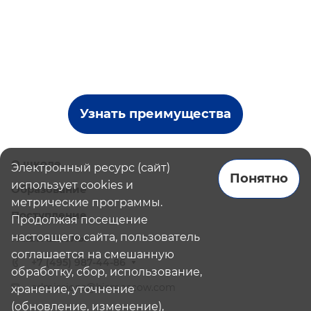
Узнать преимущества
О школе
Электронный ресурс (сайт)
Понятно
использует cookies и
Образование
метрические программы.
Поступление
Продолжая посещение
настоящего сайта, пользователь
Наши школы
соглашается на смешанную
+7 (495) 987-44-86
обработку, сбор, использование,
admissions@bismoscow.com
хранение, уточнение
(обновление, изменение),