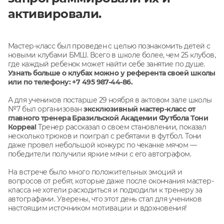
активировали.
Мастер-класс был проведен с целью познакомить детей с
новыми клубами БМШ. Всего в школе более, чем 25 клубов,
где каждый ребенок может найти себе занятие по душе.
Узнать больше о клубах можно у референта своей школы
или по телефону: +7 495 987-44-86.
А для учеников постарше 29 ноября в актовом зале школы
№7 был организован
эксклюзивный мастер-класс от
главного тренера Бразильской Академии Футбола Тони
Корреа!
Тренер рассказал о своем становлении, показал
несколько трюков и поиграл с ребятами в футбол. Тони
даже провел небольшой конкурс по чеканке мячом —
победители получили яркие мячи с его автографом.
На встрече было много положительных эмоций и
вопросов от ребят, которые даже после окончания мастер-
класса не хотели расходиться и подходили к тренеру за
автографами. Уверены, что этот день стал для учеников
настоящим источником мотивации и вдохновения!