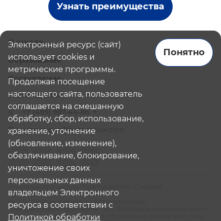
Узнать преимущества
О школе
Электронный ресурс (сайт)
Понятно
использует cookies и
Образование
метрические программы.
Поступление
Продолжая посещение
настоящего сайта, пользователь
Наши школы
соглашается на смешанную
+7 (495) 987-44-86
обработку, сбор, использование,
admissions@bismoscow.com
хранение, уточнение
(обновление, изменение),
обезличивание, блокирование,
уничтожение своих
персональных данных
¹Руководитель школы / Преподаватель (Старший
владельцем Электронного
Преподаватель)
²НОЧУ «Британская международная школа»
ресурса в соответствии с
³Международная программа - это программы дополнительного
образования (дополнительное образование детей и взрослых):
Политикой обработки