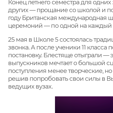
Конец летнего семестра для одних 
других — прощание со школой и по
году Британская международная ш
церемоний — по одной на каждый 
25 мая в Школе 5 состоялась трад
звонка. А после ученики 11 класс
постановку. Блестяще отыграли — э
выпускников мечтает о большой сц
поступления менее творческие, н
решив попробовать свои силы в В
ведущих вузах.