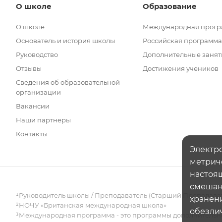
О школе
Образование
О школе
Международная прог
Основатель и история школы
Российская программа
Руководство
Дополнительные занят
Отзывы
Достижения учеников
Сведения об образовательной
организации
Вакансии
Наши партнеры
Контакты
Электро
метрич
настоящ
смешанн
¹Руководитель школы / Преподаватель (Старший Преподава
хранени
²НОЧУ «Британская международная школа»
обезли
³Международная программа - это программы дополнительно