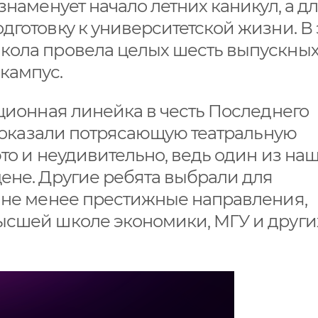
знаменует начало летних каникул, а д
дготовку к университетской жизни. В
кола провела целых шесть выпускны
кампус.
иционная линейка в честь Последнего
а показали потрясающую театральную
то и неудивительно, ведь один из на
ене. Другие ребята выбрали для
о не менее престижные направления,
ысшей школе экономики, МГУ и други