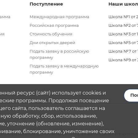
Поступление
Наши шко
рамма
Международная программа
Школа №1 от 2
Российская программа
Школа №2 от 7 
ия
Стоимость обучения
Школа №3 от 11
Дни открытых дверей
Школа №5 от 7
Подать заявку в российскую
Школа №7 от 11
программу
Школа №9 от 3 
Подать заявку в международную
программу
нный ресурс (сайт) использует cookies и
По
еские программы. Продолжая посещение
его сайта, пользователь соглашается на
ую обработку, сбор, использование,
тель)
е, уточнение (обновление, изменение),
чивание, блокирование, уничтожение своих
го образования (дополнительное образование детей и взрослых