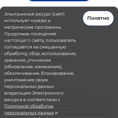
О школе
Электронный ресурс (сайт)
Понятно
использует cookies и
Образование
метрические программы.
Поступление
Продолжая посещение
настоящего сайта, пользователь
Наши школы
соглашается на смешанную
+7 (495) 987-44-86
обработку, сбор, использование,
admissions@bismoscow.com
хранение, уточнение
(обновление, изменение),
обезличивание, блокирование,
уничтожение своих
персональных данных
¹Руководитель школы / Преподаватель (Старший
владельцем Электронного
Преподаватель)
²НОЧУ «Британская международная школа»
ресурса в соответствии с
³Международная программа - это программы дополнительного
образования (дополнительное образование детей и взрослых):
Политикой обработки
Национальная программа обучения Англии
персональных данных
и
⁴Российская программа - это основные общеобразовательные
программы