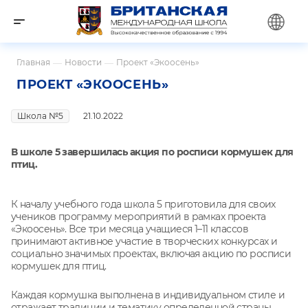
Главная
—
Новости
—
Проект «Экоосень»
ПРОЕКТ «ЭКООСЕНЬ»
Школа №5
21.10.2022
В школе 5 завершилась акция по росписи кормушек для
птиц.
К началу учебного года школа 5 приготовила для своих
учеников программу мероприятий в рамках проекта
«Экоосень». Все три месяца учащиеся 1–11 классов
принимают активное участие в творческих конкурсах и
социально значимых проектах, включая акцию по росписи
кормушек для птиц.
Каждая кормушка выполнена в индивидуальном стиле и
отражает традиции и тематику определенной страны,