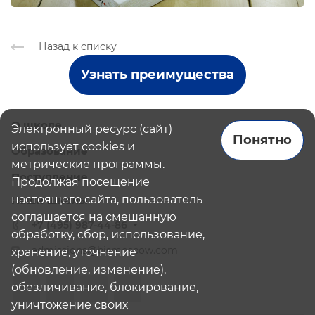
Назад к списку
Узнать преимущества
О школе
Электронный ресурс (сайт)
Понятно
использует cookies и
Образование
метрические программы.
Поступление
Продолжая посещение
настоящего сайта, пользователь
Наши школы
соглашается на смешанную
+7 (495) 987-44-86
обработку, сбор, использование,
admissions@bismoscow.com
хранение, уточнение
(обновление, изменение),
обезличивание, блокирование,
уничтожение своих