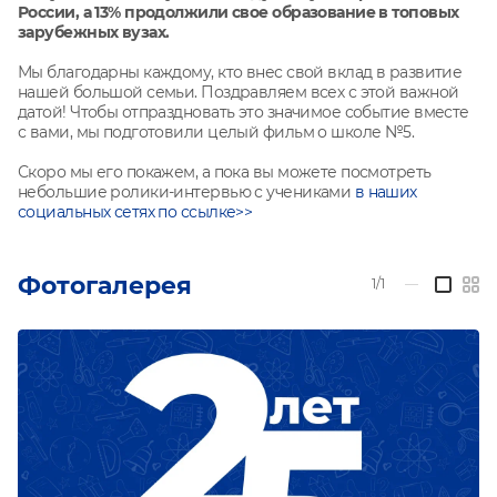
России, а 13% продолжили свое образование в топовых
зарубежных ву
зах.
Мы благодарны каждому, кто внес свой вклад в развитие
нашей большой семьи. Поздравляем всех с этой важной
датой! Чтобы отпраздновать это значимое событие вместе
с вами, мы подготовили целый фильм о школе №5.
Скоро мы его покажем, а пока вы можете посмотреть
небольшие ролики-интервью с учениками
в наших
социальных сетях по ссылке>>
Фотогалерея
1/1
—