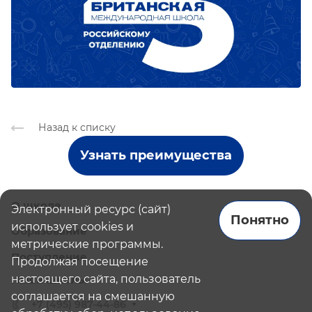
Назад к списку
Узнать преимущества
О школе
Электронный ресурс (сайт)
Понятно
использует cookies и
Образование
метрические программы.
Поступление
Продолжая посещение
настоящего сайта, пользователь
Наши школы
соглашается на смешанную
+7 (495) 987-44-86