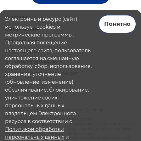
О школе
Электронный ресурс (сайт)
Понятно
использует cookies и
Образование
метрические программы.
Поступление
Продолжая посещение
настоящего сайта, пользователь
Наши школы
соглашается на смешанную
+7 (495) 987-44-86
обработку, сбор, использование,
admissions@bismoscow.com
хранение, уточнение
(обновление, изменение),
обезличивание, блокирование,
уничтожение своих
персональных данных
¹Руководитель школы / Преподаватель (Старший
владельцем Электронного
Преподаватель)
²НОЧУ «Британская международная школа»
ресурса в соответствии с
³Международная программа - это программы дополнительного
образования (дополнительное образование детей и взрослых):
Политикой обработки
Национальная программа обучения Англии
персональных данных
и
⁴Российская программа - это основные общеобразовательные