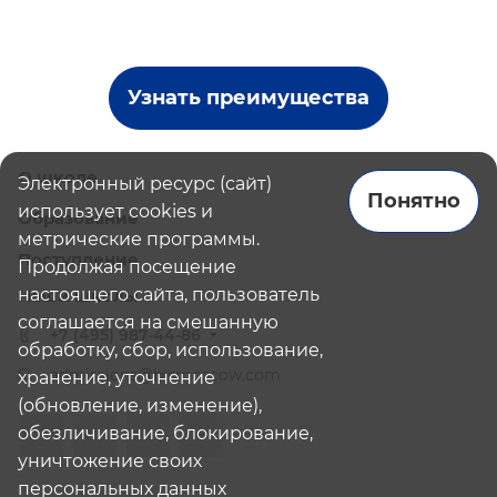
Узнать преимущества
О школе
Электронный ресурс (сайт)
Понятно
использует cookies и
Образование
метрические программы.
Поступление
Продолжая посещение
настоящего сайта, пользователь
Наши школы
соглашается на смешанную
+7 (495) 987-44-86
обработку, сбор, использование,
admissions@bismoscow.com
хранение, уточнение
(обновление, изменение),
обезличивание, блокирование,
уничтожение своих
персональных данных