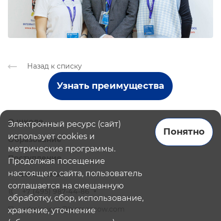
Назад к списку
Узнать преимущества
О школе
Электронный ресурс (сайт)
Понятно
использует cookies и
Образование
метрические программы.
Поступление
Продолжая посещение
настоящего сайта, пользователь
Наши школы
соглашается на смешанную
+7 (495) 987-44-86
обработку, сбор, использование,
admissions@bismoscow.com
хранение, уточнение