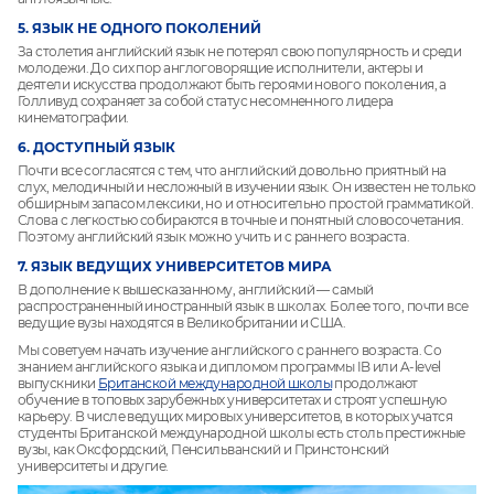
5. ЯЗЫК НЕ ОДНОГО ПОКОЛЕНИЙ
За столетия английский язык не потерял свою популярность и среди
молодежи. До сих пор англоговорящие исполнители, актеры и
деятели искусства продолжают быть героями нового поколения, а
Голливуд сохраняет за собой статус несомненного лидера
кинематографии.
6. ДОСТУПНЫЙ ЯЗЫК
Почти все согласятся с тем, что английский довольно приятный на
слух, мелодичный и несложный в изучении язык. Он известен не только
обширным запасом лексики, но и относительно простой грамматикой.
Слова с легкостью собираются в точные и понятный словосочетания.
Поэтому английский язык можно учить и с раннего возраста.
7. ЯЗЫК ВЕДУЩИХ УНИВЕРСИТЕТОВ МИРА
В дополнение к вышесказанному, английский — самый
распространенный иностранный язык в школах. Более того, почти все
ведущие вузы находятся в Великобритании и США.
Мы советуем начать изучение английского с раннего возраста. Со
знанием английского языка и дипломом программы IB или A-level
выпускники
Британской международной школы
продолжают
обучение в топовых зарубежных университетах и строят успешную
карьеру.
В числе ведущих мировых университетов, в которых учатся
студенты Британской международной школы есть столь престижные
вузы, как Оксфордский, Пенсильванский и Принстонский
университеты и другие.