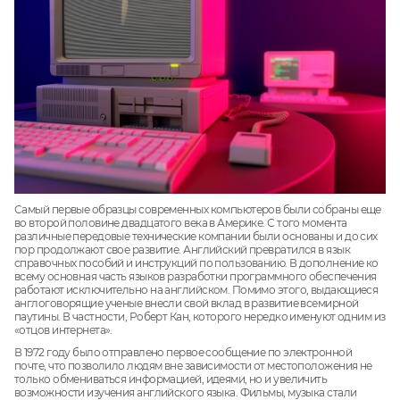
Самый первые образцы современных компьютеров были собраны еще
во второй половине двадцатого века в Америке. С того момента
различные передовые технические компании были основаны и до сих
пор продолжают свое развитие. Английский превратился в язык
справочных пособий и инструкций по пользованию. В дополнение ко
всему основная часть языков разработки программного обеспечения
работают исключительно на английском. Помимо этого, выдающиеся
англоговорящие ученые внесли свой вклад в развитие всемирной
паутины. В частности, Роберт Кан, которого нередко именуют одним из
«отцов интернета».
В 1972 году было отправлено первое сообщение по электронной
почте, что позволило людям вне зависимости от местоположения не
только обмениваться информацией, идеями, но и увеличить
возможности изучения английского языка. Фильмы, музыка стали