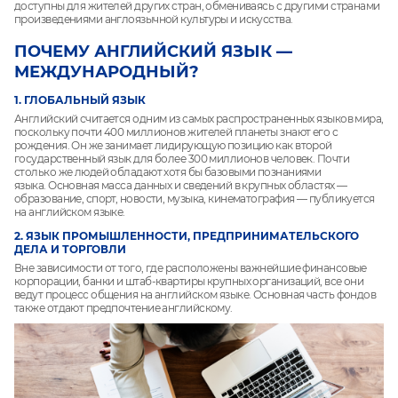
доступны для жителей других стран, обмениваясь с другими странами
произведениями англоязычной культуры и искусства.
ПОЧЕМУ АНГЛИЙСКИЙ ЯЗЫК —
МЕЖДУНАРОДНЫЙ?
1. ГЛОБАЛЬНЫЙ ЯЗЫК
Английский считается одним из самых распространенных языков мира,
поскольку почти 400 миллионов жителей планеты знают его с
рождения. Он же занимает лидирующую позицию как второй
государственный язык для более 300 миллионов человек. Почти
столько же людей обладают хотя бы базовыми познаниями
языка.
Основная масса данных и сведений в крупных областях —
образование, спорт, новости, музыка, кинематография — публикуется
на английском языке.
2. ЯЗЫК ПРОМЫШЛЕННОСТИ, ПРЕДПРИНИМАТЕЛЬСКОГО
ДЕЛА И ТОРГОВЛИ
Вне зависимости от того, где расположены важнейшие финансовые
корпорации, банки и штаб-квартиры крупных организаций, все они
ведут процесс общения на английском языке. Основная часть фондов
также отдают предпочтение английскому.