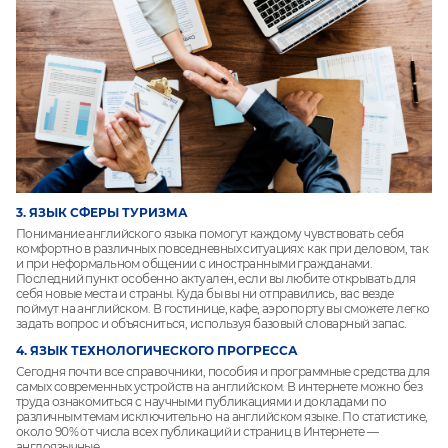
3. ЯЗЫК СФЕРЫ ТУРИЗМА
Понимание английского языка помогут каждому чувствовать себя
комфортно в различных повседневных ситуациях: как при деловом, так
и при неформальном общении с иностранными гражданами.
Последний пункт особенно актуален, если вы любите открывать для
себя новые места и страны.
Куда бы вы ни отправились, вас везде
поймут на английском. В гостинице, кафе, аэропорту вы сможете легко
задать вопрос и объясниться, используя базовый словарный запас.
4. ЯЗЫК ТЕХНОЛОГИЧЕСКОГО ПРОГРЕССА
Сегодня почти все справочники, пособия и программные средства для
самых современных устройств на английском. В интернете можно без
труда ознакомиться с научными публикациями и докладами по
различным темам исключительно на английском языке.
По статистике,
около 90% от числа всех публикаций и страниц в Интернете —
англоязычные.