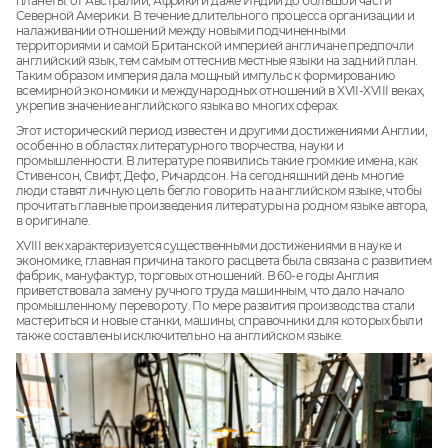
планеты: от Австралии, Африки и даже Индии до большой части
Северной Америки. В течение длительного процесса организации и
налаживании отношений между новыми подчиненными
территориями и самой Британской империей англичане предпочли
английский язык, тем самым оттеснив местные языки на задний план.
Таким образом империя дала мощный импульс к формированию
всемирной экономики и международных отношений в XVII-XVIII веках,
укрепив значение английского языка во многих сферах.
Этот исторический период известен и другими достижениями Англии,
особенно в областях литературного творчества, науки и
промышленности. В литературе появились такие громкие имена, как
Стивенсон, Свифт, Дефо, Ричардсон. На сегодняшний день многие
люди ставят личную цель бегло говорить на английском языке, чтобы
прочитать главные произведения литературы на родном языке автора,
в оригинале.
XVIII век характеризуется существенными достижениями в науке и
экономике, главная причина такого расцвета была связана с развитием
фабрик, мануфактур, торговых отношений. В 60-е годы Англия
приветствовала замену ручного труда машинным, что дало начало
промышленному перевороту. По мере развития производства стали
мастериться и новые станки, машины, справочники для которых были
также составлены исключительно на английском языке.