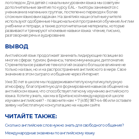
логопедом. Для детей с начальным уровнем языка мы советуем
дополнительные занятия по курсу EAL - тьюторы занимаются с
учениками в маленьких группах, постепенно переходя к более
сложным языковым задачам.
На занятиях наши опытные учителя
используют одобренные Национальной программой обучения Англии
учебники и тетради, а также дополнительные материалы, которые
развивают и тренируют ключевые навыки языка: чтение, письмо,
разговорная речь и аудирование.
ВЫВОД
Английский язык продолжает занимать лидирующие позиции во
многих сферах: туризм, финансы, телекоммуникации, дипломатия.
Стремительное развитие технологий оказало большое влияние не
только на язык, но и на распространения английского в мире. Свое
значение в этом сыграло и общение через Интернет.
Уже 30 лет в школе мы поддерживаем теплую мультикультурную
атмосферу, благоприятную для формирования навыков общения на
английском языке, что способствует легкому изучению английского
языка.
Хотите узнать, как мы в Британской международной школе
изучаем английский? - позвоните нам: + 7 (495) 987-44-86 или оставьте
заявку на бесплатную консультацию на нашем сайте.
ЧИТАЙТЕ ТАКЖЕ:
Сколько английских слов нужно знать для свободного общения?
Международные экзамены по английскому языку