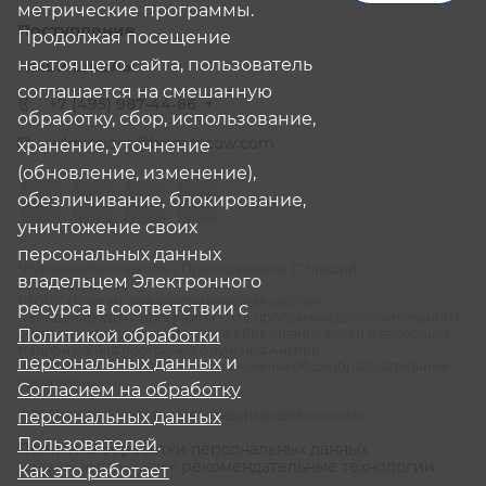
метрические программы.
Поступление
Продолжая посещение
настоящего сайта, пользователь
Наши школы
соглашается на смешанную
+7 (495) 987-44-86
обработку, сбор, использование,
admissions@bismoscow.com
хранение, уточнение
(обновление, изменение),
обезличивание, блокирование,
уничтожение своих
персональных данных
¹Руководитель школы / Преподаватель (Старший
владельцем Электронного
Преподаватель)
²НОЧУ «Британская международная школа»
ресурса в соответствии с
³Международная программа - это программы дополнительного
образования (дополнительное образование детей и взрослых):
Политикой обработки
Национальная программа обучения Англии
персональных данных
и
⁴Российская программа - это основные общеобразовательные
программы
Согласием на обработку
© 2026 НОЧУ «Британская международная школа»
персональных данных
Пользователей
.
Политика обработки персональных данных
рекомендательные технологии.
На сайте используются
Как это работает