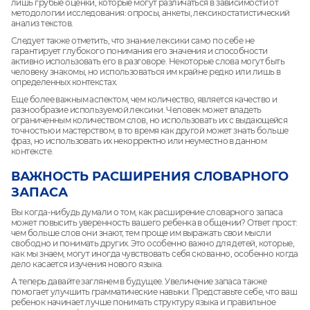
лишь грубые оценки, которые могут различаться в зависимости от
методологии исследования: опросы, анкеты, лексикостатистический
анализ текстов.
Следует также отметить, что знание лексики само по себе не
гарантирует глубокого понимания его значения и способности
активно использовать его в разговоре. Некоторые слова могут быть
человеку знакомы, но использоваться им крайне редко или лишь в
определенных контекстах.
Еще более важным аспектом, чем количество, является качество и
разнообразие используемой лексики. Человек может владеть
ограниченным количеством слов, но использовать их с выдающейся
точностью и мастерством, в то время как другой может знать больше
фраз, но использовать их некорректно или неуместно в данном
контексте.
ВАЖНОСТЬ РАСШИРЕНИЯ СЛОВАРНОГО
ЗАПАСА
Вы когда-нибудь думали о том, как расширение словарного запаса
может повысить уверенность вашего ребенка в общении? Ответ прост:
чем больше слов они знают, тем проще им выражать свои мысли
свободно и понимать других. Это особенно важно для детей, которые,
как мы знаем, могут иногда чувствовать себя скованно, особенно когда
дело касается изучения нового языка.
А теперь давайте заглянем в будущее. Увеличение запаса также
помогает улучшить грамматические навыки. Представьте себе, что ваш
ребенок начинает лучше понимать структуру языка и правильное