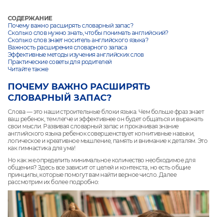
СОДЕРЖАНИЕ
Почему важно расширять словарный запас?
Сколько слов нужно знать, чтобы понимать английский?
Сколько слов знает носитель английского языка?
Важность расширения словарного запаса
Эффективные методы изучения английских слов
Практические советы для родителей
Читайте также
ПОЧЕМУ ВАЖНО РАСШИРЯТЬ
СЛОВАРНЫЙ ЗАПАС?
Слова — это наши строительные блоки языка. Чем больше фраз знает
ваш ребенок, тем легче и эффективнее он будет общаться и выражать
свои мысли. Развивая словарный запас и прокачивая знание
английского языка ребенок совершенствует когнитивные навыки,
логическое и креативное мышление, память и внимание к деталям. Это
как гимнастика для ума!
Но как же определить минимальное количество необходимое для
общения? Здесь все зависит от целей и контекста, но есть общие
принципы, которые помогут вам найти верное число. Далее
рассмотрим их более подробно: