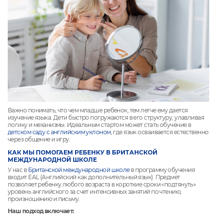
Важно понимать, что чем младше ребенок, тем легче ему дается
изучение языка. Дети быстро погружаются в его структуру, улавливая
логику и механизмы. Идеальным стартом может стать обучение в
детском саду с английским уклоном
, где язык осваивается естественно
через общение и игру.
КАК МЫ ПОМОГАЕМ РЕБЕНКУ В БРИТАНСКОЙ
МЕЖДУНАРОДНОЙ ШКОЛЕ
У нас в
Британской международной школе
в программу обучения
входит EAL (Английский как дополнительный язык). Предмет
позволяет ребенку любого возраста в короткие сроки «подтянуть»
уровень английского за счет интенсивных занятий по чтению,
произношению и письму.
Наш подход включает: