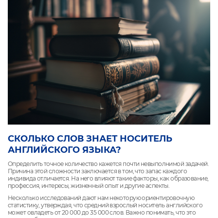
СКОЛЬКО СЛОВ ЗНАЕТ НОСИТЕЛЬ
АНГЛИЙСКОГО ЯЗЫКА?
Определить точное количество кажется почти невыполнимой задачей.
Причина этой сложности заключается в том, что запас каждого
индивида отличается. На него влияют такие факторы, как образование,
профессия, интересы, жизненный опыт и другие аспекты.
Несколько исследований дают нам некоторую ориентировочную
статистику, утверждая, что средний взрослый носитель английского
может овладеть от 20 000 до 35 000 слов. Важно понимать, что это