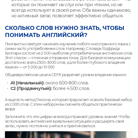
которые он понимает на слух или при чтении, но не
всегда использует в своей речи. Оба важны одинаково,
но активный запас позволяет эффективно общаться.
СКОЛЬКО СЛОВ НУЖНО ЗНАТЬ, ЧТОБЫ
ПОНИМАТЬ АНГЛИЙСКИЙ?
Лингвисты советуют начинать изучение любого иностранного языка с
самых часто употребляемых слов. Например, Словарь Годфрида
Хиллари состоит из 2 000 наиболее употребительных английских слов.
Этот список — отличная отправная точка. Для базовой коммуникации
достаточно знать 2500–3000 слов, а для более глубокого владения
языком — от 5 000 до 10 000.
Общеевропейская шкала CEFR разделяет уровни владения языком:
A1 (Начальный):
около 600–800 слов.
C2 (Продвинутый):
более 4 500 слов.
А еще есть метод Глисона, который предлагает освоить базовый набор
из 2 000 слов. С этим набором вы сможете общаться практически
везде.
Запомните, что эти цифры не всегда отражают уровень знаний. Чтобы
использовать английский в реальных ситуациях и расширять свой
запас, нужно постоянно учиться и практиковаться.