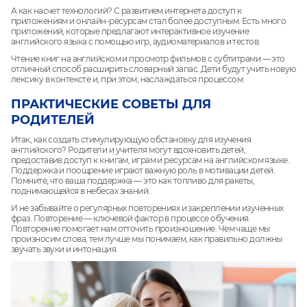
А как насчет технологий? С развитием интернета доступ к
приложениям и онлайн-ресурсам стал более доступным. Есть много
приложений, которые предлагают интерактивное изучение
английского языка с помощью игр, аудиоматериалов и тестов.
Чтение книг на английском и просмотр фильмов с субтитрами — это
отличный способ расширить словарный запас. Дети будут учить новую
лексику в контексте и, при этом, наслаждаться процессом.
ПРАКТИЧЕСКИЕ СОВЕТЫ ДЛЯ
РОДИТЕЛЕЙ
Итак, как создать стимулирующую обстановку для изучения
английского? Родители и учителя могут вдохновить детей,
предоставив доступ к книгам, играм и ресурсам на английском языке.
Поддержка и поощрение играют важную роль в мотивации детей.
Помните, что ваша поддержка — это как топливо для ракеты,
поднимающейся в небесах знаний.
И не забывайте о регулярных повторениях и закреплении изученных
фраз. Повторение — ключевой фактор в процессе обучения.
Повторение помогает нам отточить произношение. Чем чаще мы
произносим слова, тем лучше мы понимаем, как правильно должны
звучать звуки и интонация.