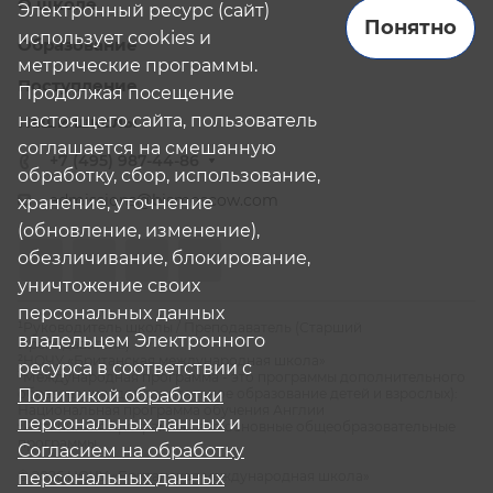
О школе
Электронный ресурс (сайт)
Понятно
использует cookies и
Образование
метрические программы.
Поступление
Продолжая посещение
настоящего сайта, пользователь
Наши школы
соглашается на смешанную
+7 (495) 987-44-86
обработку, сбор, использование,
admissions@bismoscow.com
хранение, уточнение
(обновление, изменение),
обезличивание, блокирование,
уничтожение своих
персональных данных
¹Руководитель школы / Преподаватель (Старший
владельцем Электронного
Преподаватель)
²НОЧУ «Британская международная школа»
ресурса в соответствии с
³Международная программа - это программы дополнительного
Политикой обработки
образования (дополнительное образование детей и взрослых):
Национальная программа обучения Англии
персональных данных
и
⁴Российская программа - это основные общеобразовательные
программы
Согласием на обработку
персональных данных
© 2026 НОЧУ «Британская международная школа»